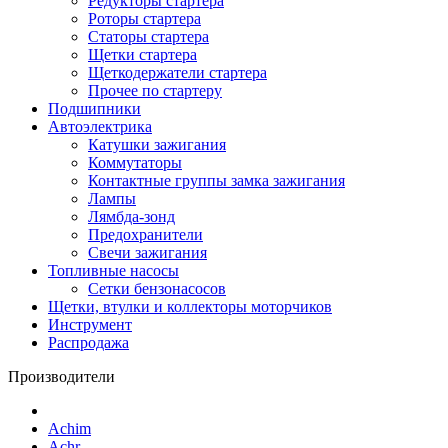
Редукторы стартера
Роторы стартера
Статоры стартера
Щетки стартера
Щеткодержатели стартера
Прочее по стартеру
Подшипники
Автоэлектрика
Катушки зажигания
Коммутаторы
Контактные группы замка зажигания
Лампы
Лямбда-зонд
Предохранители
Свечи зажигания
Топливные насосы
Сетки бензонасосов
Щетки, втулки и коллекторы моторчиков
Инструмент
Распродажа
Производители
Achim
Achr