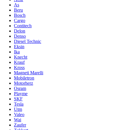
As
Beru
Bosch
Cargo
Contitech
Delon
Denso
Diesel Technic
Eksin
Ika
Knecht
Krauf
Kross
Magneti Marelli
Mobiletron
Motorherz
Osram
Playme
SKF
Tesla
Utm
Valeo
Wai
Zaufer