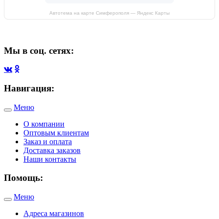
Автотема на карте Симферополя — Яндекс Карты
Мы в соц. сетях:
Навигация:
Меню
Toggle
navigation
О компании
Оптовым клиентам
Заказ и оплата
Доставка заказов
Наши контакты
Помощь:
Меню
Toggle
navigation
Адреса магазинов