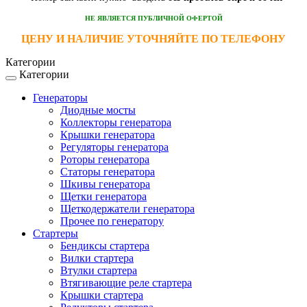
НЕ ЯВЛЯЕТСЯ ПУБЛИЧНОЙ ОФЕРТОЙ
ЦЕНУ И НАЛИЧИЕ УТОЧНЯЙТЕ ПО ТЕЛЕФОНУ
Категории
Категории
Toggle
navigation
Генераторы
Диодные мосты
Коллекторы генератора
Крышки генератора
Регуляторы генератора
Роторы генератора
Статоры генератора
Шкивы генератора
Щетки генератора
Щеткодержатели генератора
Прочее по генератору
Стартеры
Бендиксы стартера
Вилки стартера
Втулки стартера
Втягивающие реле стартера
Крышки стартера