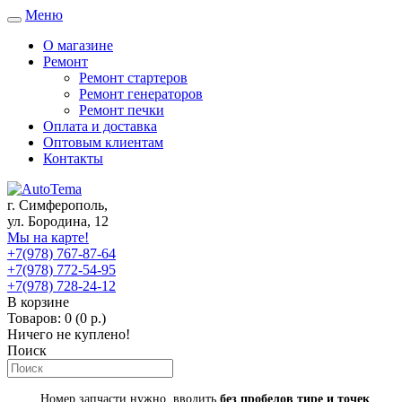
Меню
Toggle
navigation
О магазине
Ремонт
Ремонт стартеров
Ремонт генераторов
Ремонт печки
Оплата и доставка
Оптовым клиентам
Контакты
г. Симферополь,
ул. Бородина, 12
Мы на карте!
+7(978) 767-87-64
+7(978) 772-54-95
+7(978) 728-24-12
В корзине
Товаров: 0 (0 р.)
Ничего не куплено!
Поиск
Номер запчасти нужно вводить
без пробелов тире и точек