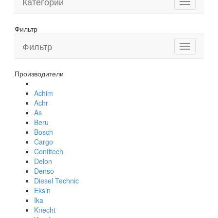
Категории
Toggle
navigation
Фильтр
Фильтр
Toggle
navigation
Производители
Achim
Achr
As
Beru
Bosch
Cargo
Contitech
Delon
Denso
Diesel Technic
Eksin
Ika
Knecht