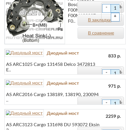
В сравнение
Bosch
-
F00M123201,
F00M123227,
+
В закладки
F0..
В сравнение
Диодный мост
833 р.
AS ARC1025 Cargo 131458 Delco 3472813
E..
-
+
Диодный мост
В закладки
971 р.
AS ARC2016 Cargo 138189, 138190, 230094
В сравнение
..
-
+
Диодный мост
В закладки
2259 р.
AS ARC3123 Cargo 131698 DU 593072 Eksin
В сравнение