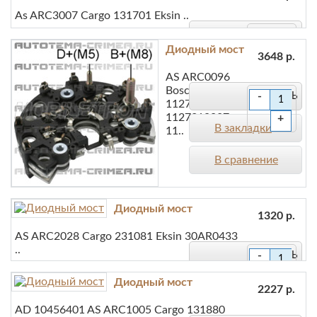
As ARC3007 Cargo 131701 Eksin ..
В сравнение
-
Диодный мост
3648 р.
+
В закладки
AS ARC0096
Bosch
-
В сравнение
1127319013,
1127319027,
+
В закладки
11..
В сравнение
Диодный мост
1320 р.
AS ARC2028 Cargo 231081 Eksin 30AR0433
..
-
+
Диодный мост
В закладки
2227 р.
AD 10456401 AS ARC1005 Cargo 131880