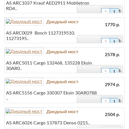
AS ARC1037 Krauf AED2911 Mobiletron
В сравнение
RD4..
-
+
Диодный мост
В закладки
1770 р.
AS ARC0029 Bosch 1127319510,
В сравнение
11273195..
-
+
Диодный мост
В закладки
2578 р.
AS ARC5011 Cargo 132468, 135228 Eksin
В сравнение
30AR0..
-
+
Диодный мост
В закладки
2974 р.
AS ARC5156 Cargo 330307 Eksin 30AR0788
В сравнение
..
-
+
Диодный мост
В закладки
2504 р.
AS ARC6026 Cargo 137873 Denso 0215..
В сравнение