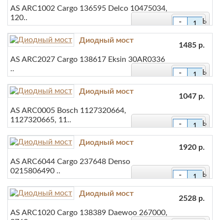
AS ARC1002 Cargo 136595 Delco 10475034,
В сравнение
120..
-
+
Диодный мост
В закладки
1485 р.
AS ARC2027 Cargo 138617 Eksin 30AR0336
В сравнение
..
-
+
Диодный мост
В закладки
1047 р.
AS ARC0005 Bosch 1127320664,
В сравнение
1127320665, 11..
-
+
Диодный мост
В закладки
1920 р.
AS ARC6044 Cargo 237648 Denso
В сравнение
0215806490 ..
-
+
Диодный мост
В закладки
2528 р.
AS ARC1020 Cargo 138389 Daewoo 267000,
В сравнение