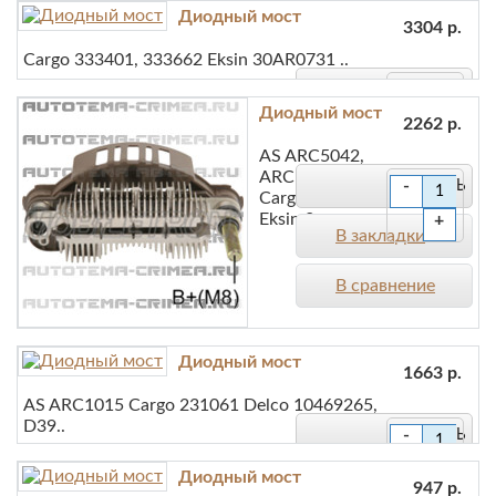
+
Диодный мост
В закладки
3304 р.
Cargo 333401, 333662 Eksin 30AR0731 ..
В сравнение
-
Диодный мост
2262 р.
+
В закладки
AS ARC5042,
ARC5042A
-
В сравнение
Cargo 231079
Eksin 3..
+
В закладки
В сравнение
Диодный мост
1663 р.
AS ARC1015 Cargo 231061 Delco 10469265,
D39..
-
+
Диодный мост
В закладки
947 р.