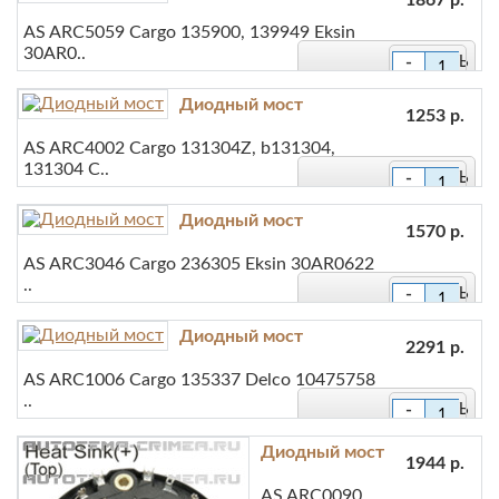
1867 р.
AS ARC5059 Cargo 135900, 139949 Eksin
30AR0..
-
+
Диодный мост
В закладки
1253 р.
AS ARC4002 Cargo 131304Z, b131304,
В сравнение
131304 C..
-
+
Диодный мост
В закладки
1570 р.
AS ARC3046 Cargo 236305 Eksin 30AR0622
В сравнение
..
-
+
Диодный мост
В закладки
2291 р.
AS ARC1006 Cargo 135337 Delco 10475758
В сравнение
..
-
+
Диодный мост
В закладки
1944 р.
AS ARC0090