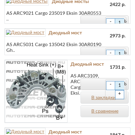
Диодные мосты
В закладки
2422 р.
AS ARC9021 Cargo 235019 Eksin 30AR0553
В сравнение
..
-
+
Диодный мост
В закладки
2973 р.
AS ARC5031 Cargo 135042 Eksin 30AR0190
В сравнение
Gh..
-
+
Диодный мост
В закладки
1731 р.
AS ARC3109,
В сравнение
ARC3116
-
Cargo 330499
Eksi..
+
В закладки
В сравнение
Диодный мост