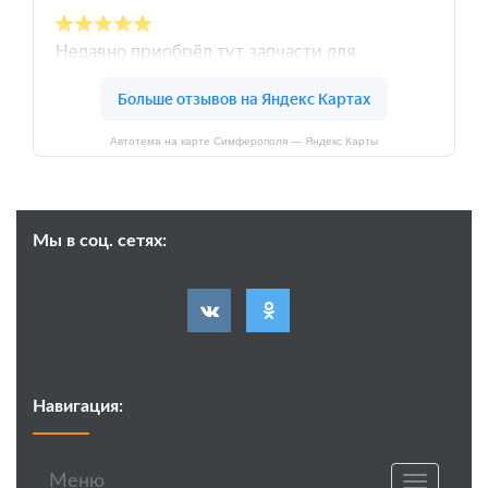
Автотема на карте Симферополя — Яндекс Карты
Мы в соц. сетях:
Навигация:
Меню
Toggle