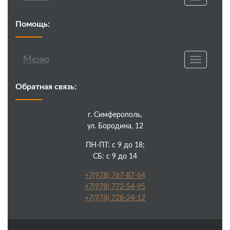
navigatio
Помощь:
Меню
Toggle
navigatio
Обратная связь:
г. Симферополь,
ул. Бородина, 12
ПН-ПТ: с 9 до 18;
СБ: с 9 до 14
+7(978) 767-87-64
+7(978) 772-54-95
+7(978) 728-24-12