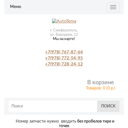
Меню
Toggle
navigat
г. Симферополь,
ул. Бородина, 12
Мы на карте!
+7(978) 767-87-64
+7(978) 772-54-95
+7(978) 728-24-12
В корзине
Товаров: 0 (0 р.)
ПОИСК
Номер запчасти нужно вводить
без пробелов тире и
точек