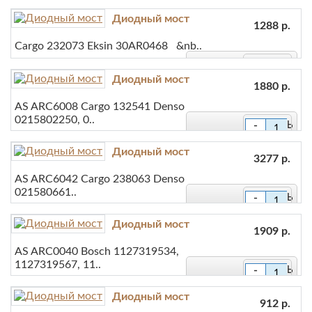
-
Диодный мост
1288 р.
+
В закладки
Cargo 232073 Eksin 30AR0468 &nb..
-
В сравнение
Диодный мост
1880 р.
+
В закладки
AS ARC6008 Cargo 132541 Denso
0215802250, 0..
-
В сравнение
+
Диодный мост
В закладки
3277 р.
AS ARC6042 Cargo 238063 Denso
В сравнение
021580661..
-
+
Диодный мост
В закладки
1909 р.
AS ARC0040 Bosch 1127319534,
В сравнение
1127319567, 11..
-
+
Диодный мост
В закладки
912 р.