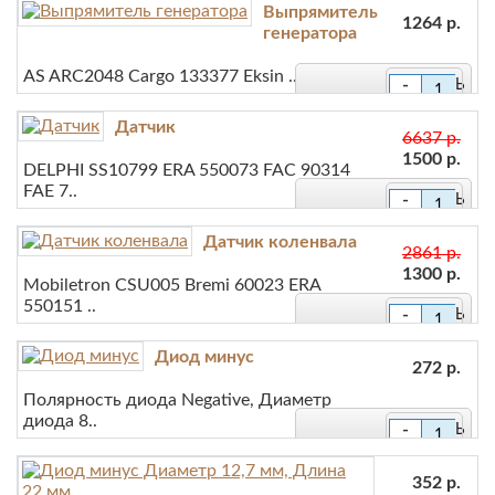
Выпрямитель
1264 р.
+
генератора
В закладки
AS ARC2048 Cargo 133377 Eksin ..
-
В сравнение
+
Датчик
В закладки
6637 р.
1500 р.
DELPHI SS10799 ERA 550073 FAC 90314
В сравнение
FAE 7..
-
+
Датчик коленвала
В закладки
2861 р.
1300 р.
Mobiletron CSU005 Bremi 60023 ERA
В сравнение
550151 ..
-
+
Диод минус
В закладки
272 р.
Полярность диода Negative, Диаметр
В сравнение
диода 8..
-
+
В закладки
352 р.