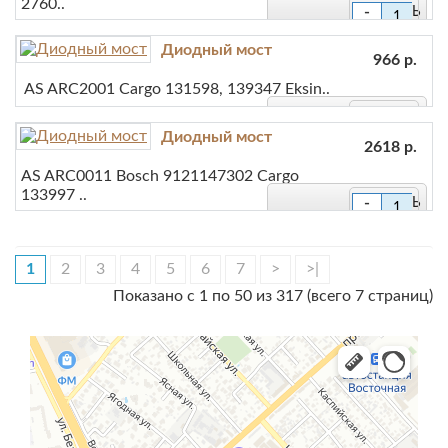
2760..
-
+
Диодный мост
В закладки
966 р.
AS ARC2001 Cargo 131598, 139347 Eksin..
В сравнение
-
Диодный мост
2618 р.
+
В закладки
AS ARC0011 Bosch 9121147302 Cargo
133997 ..
-
В сравнение
+
В закладки
1
2
3
4
5
6
7
>
>|
В сравнение
Показано с 1 по 50 из 317 (всего 7 страниц)