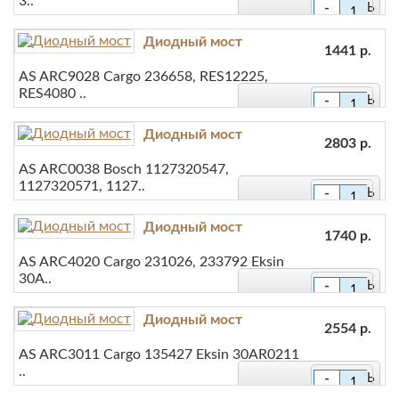
3..
-
+
Диодный мост
В закладки
1441 р.
AS ARC9028 Cargo 236658, RES12225,
В сравнение
RES4080 ..
-
+
Диодный мост
В закладки
2803 р.
AS ARC0038 Bosch 1127320547,
В сравнение
1127320571, 1127..
-
+
Диодный мост
В закладки
1740 р.
AS ARC4020 Cargo 231026, 233792 Eksin
В сравнение
30A..
-
+
Диодный мост
В закладки
2554 р.
AS ARC3011 Cargo 135427 Eksin 30AR0211
В сравнение
..
-