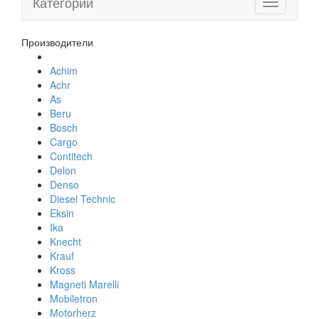
Категории
Toggle
navigation
Производители
Achim
Achr
As
Beru
Bosch
Cargo
Contitech
Delon
Denso
Diesel Technic
Eksin
Ika
Knecht
Krauf
Kross
Magneti Marelli
Mobiletron
Motorherz