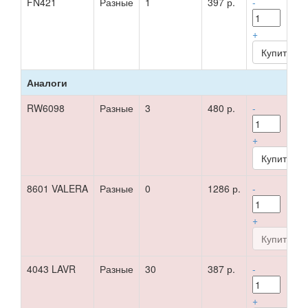
FN421
Разные
1
397 р.
-
+
Аналоги
RW6098
Разные
3
480 р.
-
+
8601 VALERA
Разные
0
1286 р.
-
+
4043 LAVR
Разные
30
387 р.
-
+