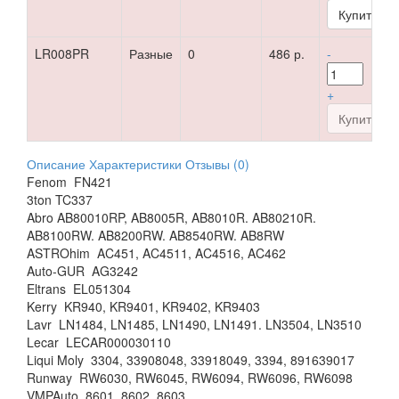
LR008PR
Разные
0
486 р.
-
+
Описание
Характеристики
Отзывы (0)
Fenom FN421
3ton TC337
Abro AB80010RP, AB8005R, AB8010R. AB80210R.
AB8100RW. AB8200RW. AB8540RW. AB8RW
ASTROhim AC451, AC4511, AC4516, AC462
Auto-GUR AG3242
Eltrans EL051304
Kerry KR940, KR9401, KR9402, KR9403
Lavr LN1484, LN1485, LN1490, LN1491. LN3504, LN3510
Lecar LECAR000030110
Liqui Moly 3304, 33908048, 33918049, 3394, 891639017
Runway RW6030, RW6045, RW6094, RW6096, RW6098
VMPAuto 8601, 8602, 8603