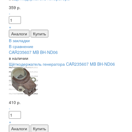
359 р.
-
+
В закладки
В сравнение
CAR235607 MB BH-ND06
в наличии
Щёткодержатель генератора CAR235607 MB BH-ND06
410 р.
-
+