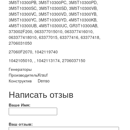
3M5T10300PB, 3M5T10300PC, 3M5T10300PD,
3M5T10300SC, 3M5T10300SD, 3M5T10300VB,
3M5T10300VC, 3M5T10300VD, 3M5T10300YB,
3M5T10300YC, 3M5T10300YD, 4M5T10300KB,
4M5T10300UB, 4M5T10300UC, GR3T10300AB,
373002F200, 063377015010, 063377416010,
063377418010, 63377015, 63377416, 63377418,
2706031050
27060F2070, 1042119740
1042105010, , 1042113174, 2706037150
Генераторы
Производитель
Krauf
Конструктив
Denso
Написать отзыв
Ваше Имя:
Ваш отзыв: