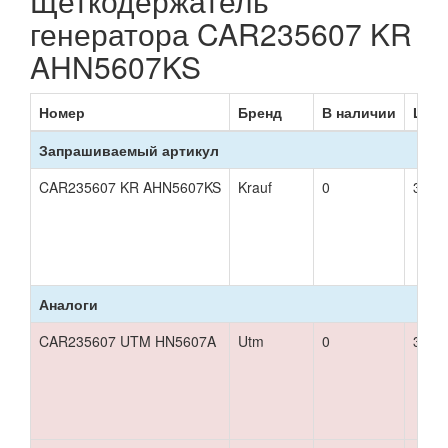
Щеткодержатель
генератора CAR235607 KR
AHN5607KS
Номер
Бренд
В наличии
Цена
Запрашиваемый артикул
CAR235607 KR AHN5607KS
Krauf
0
389 р
Аналоги
CAR235607 UTM HN5607A
Utm
0
359 р