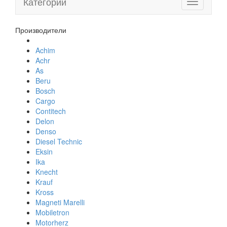
Категории
Toggle
navigation
Производители
Achim
Achr
As
Beru
Bosch
Cargo
Contitech
Delon
Denso
Diesel Technic
Eksin
Ika
Knecht
Krauf
Kross
Magneti Marelli
Mobiletron
Motorherz