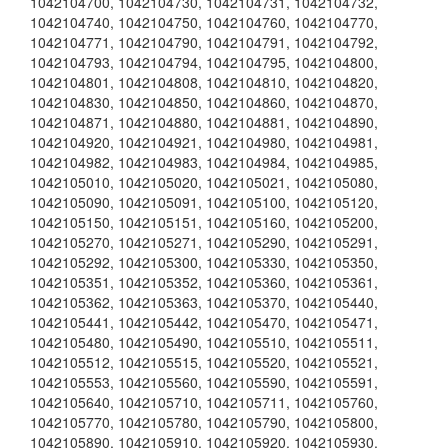
1042104700
,
1042104730
,
1042104731
,
1042104732
,
1042104740
,
1042104750
,
1042104760
,
1042104770
,
1042104771
,
1042104790
,
1042104791
,
1042104792
,
1042104793
,
1042104794
,
1042104795
,
1042104800
,
1042104801
,
1042104808
,
1042104810
,
1042104820
,
1042104830
,
1042104850
,
1042104860
,
1042104870
,
1042104871
,
1042104880
,
1042104881
,
1042104890
,
1042104920
,
1042104921
,
1042104980
,
1042104981
,
1042104982
,
1042104983
,
1042104984
,
1042104985
,
1042105010
,
1042105020
,
1042105021
,
1042105080
,
1042105090
,
1042105091
,
1042105100
,
1042105120
,
1042105150
,
1042105151
,
1042105160
,
1042105200
,
1042105270
,
1042105271
,
1042105290
,
1042105291
,
1042105292
,
1042105300
,
1042105330
,
1042105350
,
1042105351
,
1042105352
,
1042105360
,
1042105361
,
1042105362
,
1042105363
,
1042105370
,
1042105440
,
1042105441
,
1042105442
,
1042105470
,
1042105471
,
1042105480
,
1042105490
,
1042105510
,
1042105511
,
1042105512
,
1042105515
,
1042105520
,
1042105521
,
1042105553
,
1042105560
,
1042105590
,
1042105591
,
1042105640
,
1042105710
,
1042105711
,
1042105760
,
1042105770
,
1042105780
,
1042105790
,
1042105800
,
1042105890
,
1042105910
,
1042105920
,
1042105930
,