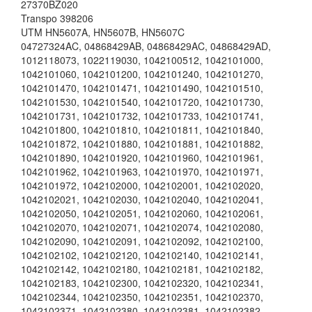
27370BZ020
Transpo 398206
UTM HN5607A, HN5607B, HN5607C
04727324AC
,
04868429AB
,
04868429AC
,
04868429AD
,
1012118073
,
1022119030
,
1042100512
,
1042101000
,
1042101060
,
1042101200
,
1042101240
,
1042101270
,
1042101470
,
1042101471
,
1042101490
,
1042101510
,
1042101530
,
1042101540
,
1042101720
,
1042101730
,
1042101731
,
1042101732
,
1042101733
,
1042101741
,
1042101800
,
1042101810
,
1042101811
,
1042101840
,
1042101872
,
1042101880
,
1042101881
,
1042101882
,
1042101890
,
1042101920
,
1042101960
,
1042101961
,
1042101962
,
1042101963
,
1042101970
,
1042101971
,
1042101972
,
1042102000
,
1042102001
,
1042102020
,
1042102021
,
1042102030
,
1042102040
,
1042102041
,
1042102050
,
1042102051
,
1042102060
,
1042102061
,
1042102070
,
1042102071
,
1042102074
,
1042102080
,
1042102090
,
1042102091
,
1042102092
,
1042102100
,
1042102102
,
1042102120
,
1042102140
,
1042102141
,
1042102142
,
1042102180
,
1042102181
,
1042102182
,
1042102183
,
1042102300
,
1042102320
,
1042102341
,
1042102344
,
1042102350
,
1042102351
,
1042102370
,
1042102371
,
1042102380
,
1042102381
,
1042102382
,