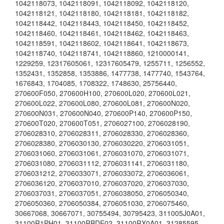
1042118073
,
1042118091
,
1042118092
,
1042118120
,
1042118121
,
1042118180
,
1042118181
,
1042118182
,
1042118442
,
1042118443
,
1042118450
,
1042118452
,
1042118460
,
1042118461
,
1042118462
,
1042118463
,
1042118591
,
1042118602
,
1042118641
,
1042118673
,
1042118740
,
1042118741
,
1042118860
,
1210000141
,
1229259
,
12317605061
,
12317605479
,
1255711
,
1256552
,
1352431
,
1352858
,
1353886
,
1477738
,
1477740
,
1543764
,
1676843
,
1704085
,
1708322
,
1748630
,
25756440
,
270600F050
,
270600H100
,
270600L020
,
270600L021
,
270600L022
,
270600L080
,
270600L081
,
270600N020
,
270600N031
,
270600N040
,
270600P140
,
270600P150
,
270600T020
,
270600T051
,
2706027100
,
2706028190
,
2706028310
,
2706028311
,
2706028330
,
2706028360
,
2706028380
,
2706030130
,
2706030220
,
2706031051
,
2706031060
,
2706031061
,
2706031070
,
2706031071
,
2706031080
,
2706031112
,
2706031141
,
2706031180
,
2706031212
,
2706033071
,
2706033072
,
2706036061
,
2706036120
,
2706037010
,
2706037020
,
2706037030
,
2706037031
,
2706037051
,
2706038050
,
2706050340
,
2706050360
,
2706050384
,
2706051030
,
2706075460
,
30667068
,
30667071
,
30755494
,
30795423
,
311005J0A01
,
31100R1PH01
,
31100RBDE02
,
31100RX0A01
,
31285595
,