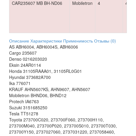
CAR235607 MB BH-ND06
Mobiletron
4
410 р
Описание
Характеристики
Применимость
Отзывы (0)
AS ABH6004, ABH6004S, ABH6006
Cargo 235607
Denso 0216203020
Eksin 24AR0114
Honda 31105RAAA01, 31105RL0G01
Hyundai 373682A700
Ika 776071
KRAUF AHN5607KS, AHN9607, AHN5607
Mobiletron BHND06, BHND12
Protech IA6763
Suzuki 3151685250
Tesla TT51278
Toyota 273700C020, 273700F060, 273700H110,
273700M040, 273700P020, 273700S010, 273700T030,
273700Y150, 2737027060, 2737031220, 2737058460,