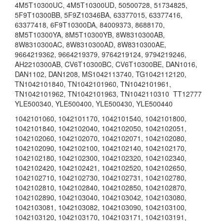
4M5T10300UC
,
4M5T10300UD
,
50500728
,
51734825
,
5F9T10300BB
,
5F9Z10346BA
,
63377015
,
63377416
,
63377418
,
6F9T10300DA
,
84009373
,
8688170
,
8M5T10300YA
,
8M5T10300YB
,
8W8310300AB
,
8W8310300AC
,
8W8310300AD
,
8W8310300AE
,
9664219362
,
9664219379
,
9764219124
,
9794219246
,
AH2210300AB
,
CV6T10300BC
,
CV6T10300BE
,
DAN1016
,
DAN1102
,
DAN1208
,
MS1042113740
,
TG1042112120
,
TN1042101840
,
TN1042101960
,
TN1042101961
,
TN1042101962
,
TN1042101963
,
TN1042110310
TT12777
YLE500340
,
YLE500400
,
YLE500430
,
YLE500440
1042101060, 1042101170, 1042101540, 1042101800,
1042101840, 1042102040, 1042102050, 1042102051,
1042102060, 1042102070, 1042102071, 1042102080,
1042102090, 1042102100, 1042102140, 1042102170,
1042102180, 1042102300, 1042102320, 1042102340,
1042102420, 1042102421, 1042102520, 1042102650,
1042102710, 1042102730, 1042102731, 1042102780,
1042102810, 1042102840, 1042102850, 1042102870,
1042102890, 1042103040, 1042103042, 1042103080,
1042103081, 1042103082, 1042103090, 1042103100,
1042103120, 1042103170, 1042103171, 1042103191,