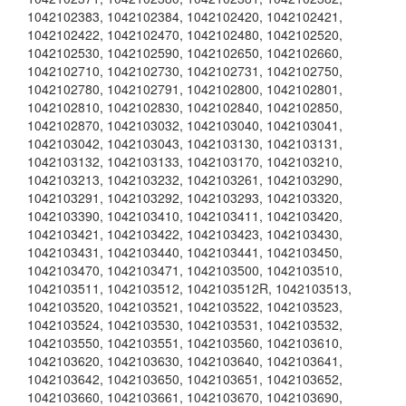
1042102383
,
1042102384
,
1042102420
,
1042102421
,
1042102422
,
1042102470
,
1042102480
,
1042102520
,
1042102530
,
1042102590
,
1042102650
,
1042102660
,
1042102710
,
1042102730
,
1042102731
,
1042102750
,
1042102780
,
1042102791
,
1042102800
,
1042102801
,
1042102810
,
1042102830
,
1042102840
,
1042102850
,
1042102870
,
1042103032
,
1042103040
,
1042103041
,
1042103042
,
1042103043
,
1042103130
,
1042103131
,
1042103132
,
1042103133
,
1042103170
,
1042103210
,
1042103213
,
1042103232
,
1042103261
,
1042103290
,
1042103291
,
1042103292
,
1042103293
,
1042103320
,
1042103390
,
1042103410
,
1042103411
,
1042103420
,
1042103421
,
1042103422
,
1042103423
,
1042103430
,
1042103431
,
1042103440
,
1042103441
,
1042103450
,
1042103470
,
1042103471
,
1042103500
,
1042103510
,
1042103511
,
1042103512
,
1042103512R
,
1042103513
,
1042103520
,
1042103521
,
1042103522
,
1042103523
,
1042103524
,
1042103530
,
1042103531
,
1042103532
,
1042103550
,
1042103551
,
1042103560
,
1042103610
,
1042103620
,
1042103630
,
1042103640
,
1042103641
,
1042103642
,
1042103650
,
1042103651
,
1042103652
,
1042103660
,
1042103661
,
1042103670
,
1042103690
,