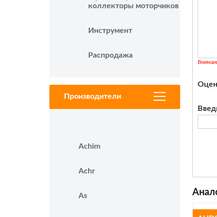
коллекторы моторчиков
Инструмент
Распродажа
Вниман
Оцен
Производители
Введ
Achim
Achr
Анал
As