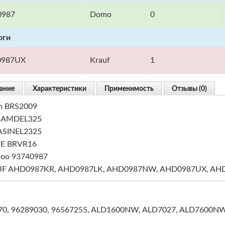
0987
Domo
0
оги
987UX
Krauf
1
ание
Характеристики
Применимость
Отзывы (0)
m BRS2009
 AMDEL325
 ASINEL2325
E BRVR16
oo 93740987
F AHD0987KR, AHD0987LK, AHD0987NW, AHD0987UX, AH
70, 96289030, 96567255, ALD1600NW, ALD7027, ALD7600N