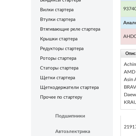
Бендиксы стартера
9374
Вилки стартера
Втулки стартера
Анал
Втягивающие реле стартера
AHD0
Крышки стартера
Редукторы стартера
Опис
Роторы стартера
Achi
Статоры стартера
AMD
Щетки стартера
Asin
BRAV
Щеткодержатели стартера
Daew
Прочее по стартеру
KRAU
Подшипники
2191
Автоэлектрика