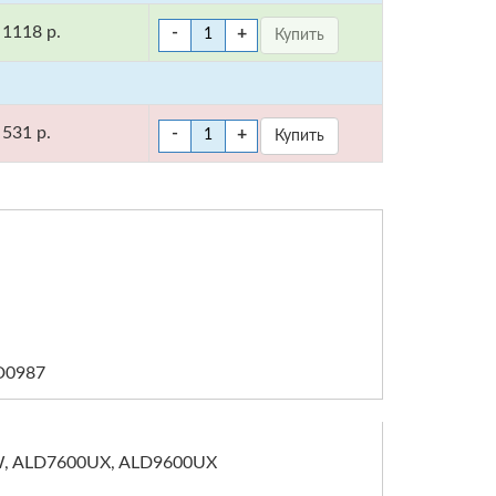
1118 р.
-
+
531 р.
-
+
D0987
W, ALD7600UX, ALD9600UX