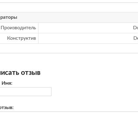
ераторы
Производитель
D
Конструктив
D
исать отзыв
 Имя:
отзыв: