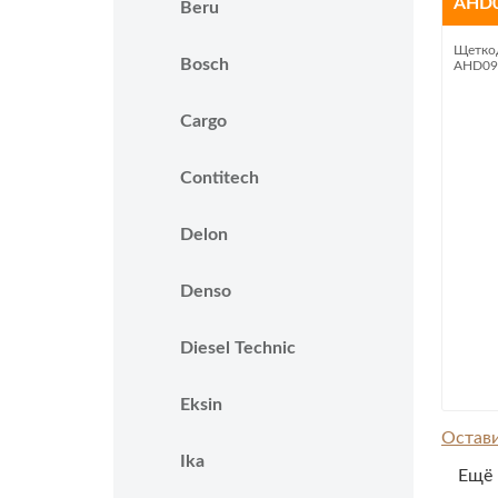
AHD
Beru
Щеткод
Bosch
AHD09
Cargo
Contitech
Delon
Denso
Diesel Technic
Eksin
Остави
Ika
Ещё 