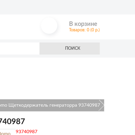
В корзине
Товаров: 0 (0 р.)
ПОИСК
mo Щеткодержатель генераторра 93740987
740987
93740987
Domo