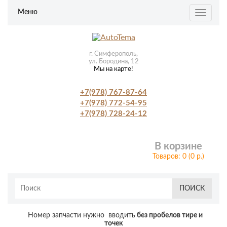
Меню
Toggle
navigat
г. Симферополь,
ул. Бородина, 12
Мы на карте!
+7(978) 767-87-64
+7(978) 772-54-95
+7(978) 728-24-12
В корзине
Товаров: 0 (0 р.)
ПОИСК
Номер запчасти нужно вводить
без пробелов тире и
точек