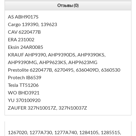
Отзывы (0)
AS ABH9017S
Cargo 139390, 139623
CAV 6220477B
ERA 231002
Eksin 24AR0085
KRAUF AHP9390, AHP9390DS, AHP9390KS,
AHP9390MG, AHP9623KS, AHP9623MG
Prestolite 6220477B, 6270495, 6360409D, 6360530
Protech IB6539
Tesla TT51206
WO BHD3921
YU 370100920
ZAUFER 327N10017Z, 327N10037Z
1267020, 1277A730, 1277A740, 1284105, 1285515,