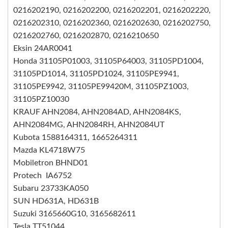
0216202190, 0216202200, 0216202201, 0216202220,
0216202310, 0216202360, 0216202630, 0216202750,
0216202760, 0216202870, 0216210650
Eksin 24AR0041
Honda 31105P01003, 31105P64003, 31105PD1004,
31105PD1014, 31105PD1024, 31105PE9941,
31105PE9942, 31105PE99420M, 31105PZ1003,
31105PZ10030
KRAUF AHN2084, AHN2084AD, AHN2084KS,
AHN2084MG, AHN2084RH, AHN2084UT
Kubota 1588164311, 1665264311
Mazda KL4718W75
Mobiletron BHND01
Protech IA6752
Subaru 23733KA050
SUN HD631A, HD631B
Suzuki 3165660G10, 3165682611
Tesla TT51044