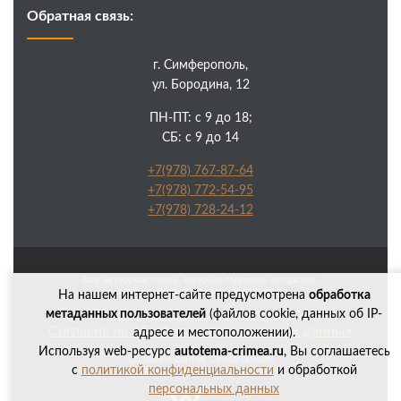
Обратная связь:
г. Симферополь,
ул. Бородина, 12
ПН-ПТ: с 9 до 18;
СБ: с 9 до 14
+7(978) 767-87-64
+7(978) 772-54-95
+7(978) 728-24-12
Все авторские права, включая смежные авторские,
сохраняются за правообладателями
На нашем интернет-сайте предусмотрена
обработка
Политика конфиденциальности
метаданных пользователей
(файлов cookie, данных об IP-
Согласие на обработку персональных данных
адресе и местоположении).
Используя web-ресурс
autotema-crimea.ru
, Вы соглашаетесь
Создание сайтов Симферополь
с
политикой конфиденциальности
и обработкой
Продвижение сайтов Симферополь
персональных данных