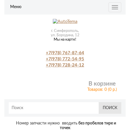
Меню
Toggle
navigat
г. Симферополь,
ул. Бородина, 12
Мы на карте!
+7(978) 767-87-64
+7(978) 772-54-95
+7(978) 728-24-12
В корзине
Товаров: 0 (0 р.)
ПОИСК
Номер запчасти нужно вводить
без пробелов тире и
точек