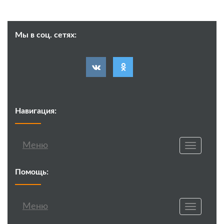
Мы в соц. сетях:
Навигация:
Меню
Toggle
navigatio
Помощь:
Меню
Toggle
navigatio