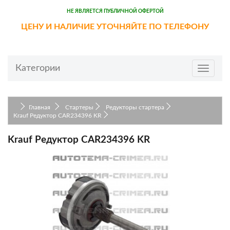
НЕ ЯВЛЯЕТСЯ ПУБЛИЧНОЙ ОФЕРТОЙ
ЦЕНУ И НАЛИЧИЕ УТОЧНЯЙТЕ ПО ТЕЛЕФОНУ
Категории
Toggle
navigat
Главная
Стартеры
Редукторы стартера
Krauf Редуктор CAR234396 KR
Krauf Редуктор CAR234396 KR