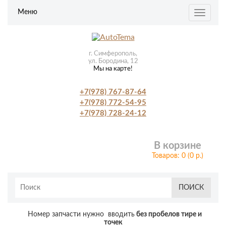
Меню
Toggle
navigat
г. Симферополь,
ул. Бородина, 12
Мы на карте!
+7(978) 767-87-64
+7(978) 772-54-95
+7(978) 728-24-12
В корзине
Товаров: 0 (0 р.)
ПОИСК
Номер запчасти нужно вводить
без пробелов тире и
точек