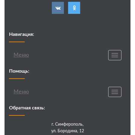
Навигация:
Меню
Toggle
navigatio
Помощь:
Меню
Toggle
navigatio
Обратная связь:
г. Симферополь,
ул. Бородина, 12