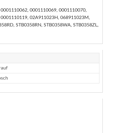
 0001110062, 0001110069, 0001110070,
, 0001110119, 02A911023H, 068911023M,
358RD, STB0358RN, STB0358WA, STB0358ZL,
rauf
osch