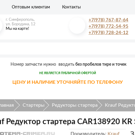
Оптовым клиентам
Контакты
г. Симферополь,
+7(978) 767-87-64
ул. Бородина, 12
+7(978) 772-54-95
Мы на карте!
+7(978) 728-24-12
Номер запчасти нужно вводить
без пробелов тире и точек
НЕ ЯВЛЯЕТСЯ ПУБЛИЧНОЙ ОФЕРТОЙ
ЦЕНУ И НАЛИЧИЕ УТОЧНЯЙТЕ ПО ТЕЛЕФОНУ
лавная
Стартеры
Редукторы стартера
Krauf Редук
uf Редуктор стартера CAR138920 K
З
Производитель:
Krauf