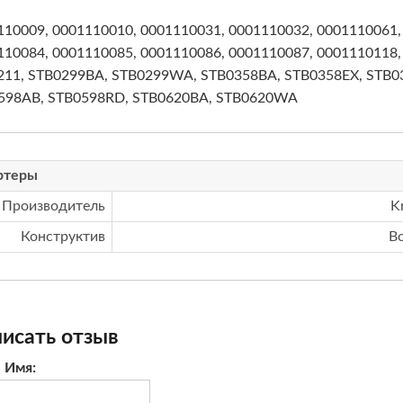
110009, 0001110010, 0001110031, 0001110032, 0001110061,
110084, 0001110085, 0001110086, 0001110087, 0001110118
211, STB0299BA, STB0299WA, STB0358BA, STB0358EX, STB0
598AB, STB0598RD, STB0620BA, STB0620WA
ртеры
Производитель
K
Конструктив
B
исать отзыв
 Имя: