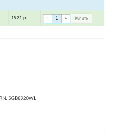
1921 р.
-
+
м
0RN, SGB8920WL