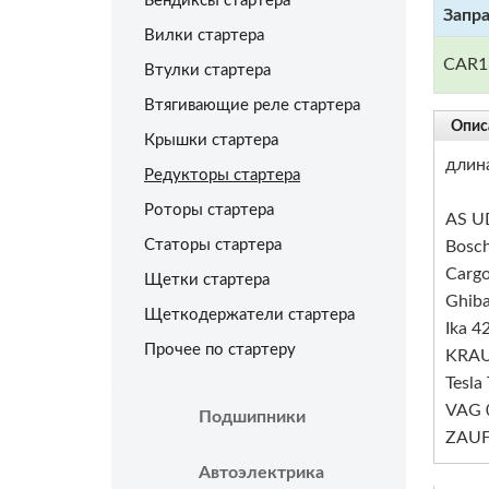
Бендиксы стартера
Запр
Вилки стартера
CAR1
Втулки стартера
Втягивающие реле стартера
Опис
Крышки стартера
длин
Редукторы стартера
Роторы стартера
AS U
Статоры стартера
Bosc
Carg
Щетки стартера
Ghiba
Щеткодержатели стартера
Ika 4
Прочее по стартеру
KRAU
Tesla
VAG 
Подшипники
ZAUF
Автоэлектрика