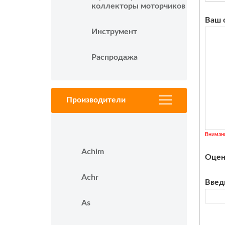
коллекторы моторчиков
Ваш 
Инструмент
Распродажа
Производители
Вниман
Achim
Оцен
Achr
Введ
As