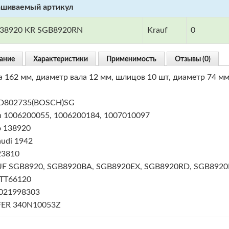
ашиваемый артикул
38920 KR SGB8920RN
Krauf
0
ание
Характеристики
Применимость
Отзывы (0)
а 162 мм, диаметр вала 12 мм, шлицов 10 шт, диаметр 74 м
D802735(BOSCH)SG
h 1006200055, 1006200184, 1007010097
o 138920
udi 1942
23810
F SGB8920, SGB8920BA, SGB8920EX, SGB8920RD, SGB892
 TT66120
021998303
ER 340N10053Z