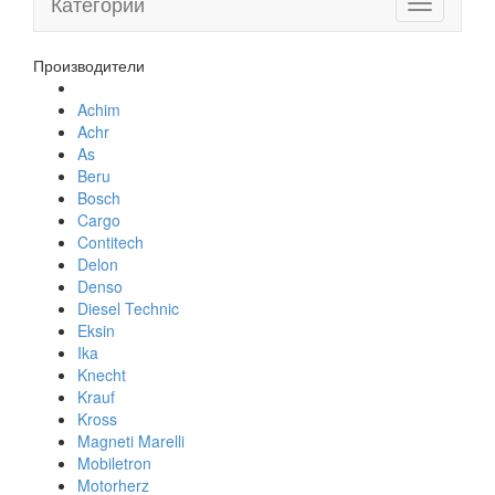
Категории
Toggle
navigation
Производители
Achim
Achr
As
Beru
Bosch
Cargo
Contitech
Delon
Denso
Diesel Technic
Eksin
Ika
Knecht
Krauf
Kross
Magneti Marelli
Mobiletron
Motorherz