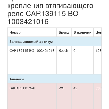
крепления втягивающего
реле CAR139115 BO
1003421016
Номер
Бренд
В наличии
Цена
Запрашиваемый артикул
CAR139115 BO 1003421016
Bosch
0
128 р.
Аналоги
CAR139115 WAI
Wai
42
80 р.