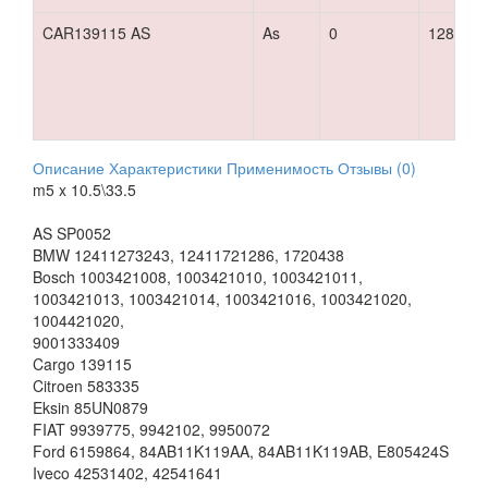
CAR139115 AS
As
0
128 р.
Описание
Характеристики
Применимость
Отзывы (0)
m5 x 10.5\33.5
AS SP0052
BMW 12411273243, 12411721286, 1720438
Bosch 1003421008, 1003421010, 1003421011,
1003421013, 1003421014, 1003421016, 1003421020,
1004421020,
9001333409
Cargo 139115
Citroen 583335
Eksin 85UN0879
FIAT 9939775, 9942102, 9950072
Ford 6159864, 84AB11K119AA, 84AB11K119AB, E805424S
Iveco 42531402, 42541641